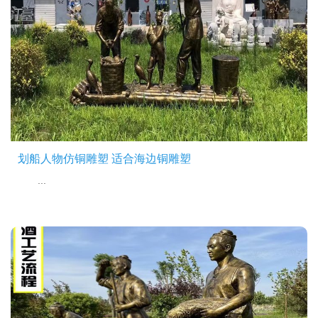
划船人物仿铜雕塑 适合海边铜雕塑
...