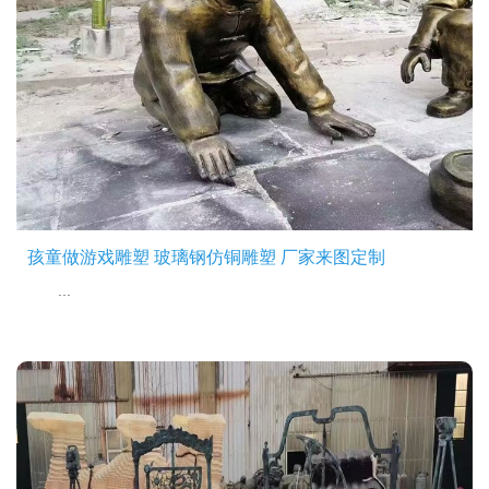
孩童做游戏雕塑 玻璃钢仿铜雕塑 厂家来图定制
...