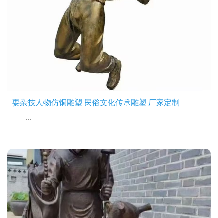
耍杂技人物仿铜雕塑 民俗文化传承雕塑 厂家定制
...